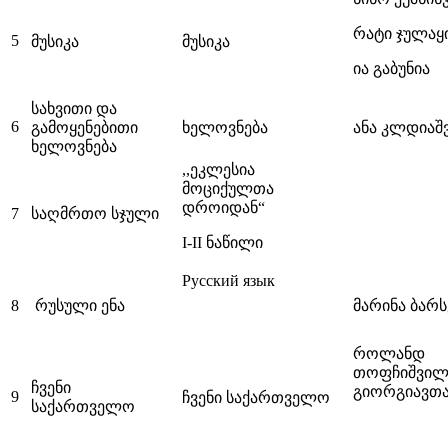
რატი ჯულაყი
5
მუსიკა
მუსიკა
ია გაბუნია
სახვითი და
6
გამოყენებითი
ხელოვნება
ანა კლდიაშ
ხელოვნება
,,ეკლესია
მოციქულთა
დროიდან“
7
საღმრთო სჯული
I-II ნაწილი
Русский язык
8
რუსული ენა
მარინა ბარ
როლანდ
თოფჩიშვილი
ჩვენი
გიორგიავთ
9
ჩვენი საქართველო
საქართველო