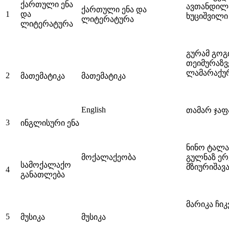
ქართული ენა
ავთანდილა
ქართული ენა და
1
და
ხუციშვილი
ლიტერატურა
ლიტერატურა
გურამ გოგ
თეიმურაზვე
ლამარაქუ
2
მათემატიკა
მათემატიკა
English
თამარ ჯაფ
3
ინგლისური ენა
ნინო ტალახ
მოქალაქეობა
გულნაზ ერ
სამოქალაქო
მზიურიშავა
4
განათლება
მარიკა ჩიკ
5
მუსიკა
მუსიკა