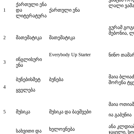
ქართული ენა
ლალი ვაშაკ
1
და
ქართული ენა
ლიტერატურა
გურამ გოგი
მებონია, 
2
მათემატიკა
მათემატიკა
Everybody Up Starter
ნინო თამა
ინგლისური
3
ენა
მაია ბლიაძ
ბუნებისმეტ
ბუნება
შორენა ტყ
4
ყველება
მაია ოთია
5
მუსიკა
მუსიკა და ბავშვები
ია გაბუნია
ანა კლდია
ხელოვნება
სახვითი და
ჯაყელი, ს