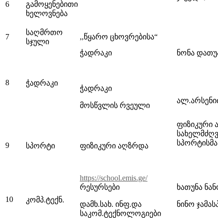
6
გამოყენებითი
ხელოვნება
საღმრთო
7
,,წყარო ცხოვრებისა“
სჯული
ჭადრაკი
ნონა დათუ
8
ჭადრაკი
ჭადრაკი
ალ.არსენი
მოსწვლის რვეული
ფიზიკური 
სახელმძღ
სპორტისმ
9
სპორტი
ფიზიკური აღზრდა
https://school.emis.ge/
რესურსები
ხათუნა ნა
10
კომპ.ტექნ.
დამხ.სახ. ინფ.და
ნინო ჯამა
საკომ.ტექნოლოგიები