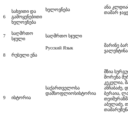
ანა კლდია
ხელოვნება
სახვითი და
თამარ ჯაყ
6
გამოყენებითი
ხელოვნება
საღმრთო
7
საღმრთო სჯული
სჯული
მარინე ბა
Русский Язык
ვალენტინა
8
რუსული ენა
მზია სურგ
შორენა მუ
კეკელია, 
საქართველოსა
ანჩაბაძე,
დამსოფლიოსისტორია
ბერაია, ლ
9
ისტორია
თეიმურაზშ
აბულაძე, 
თამარუზუნ