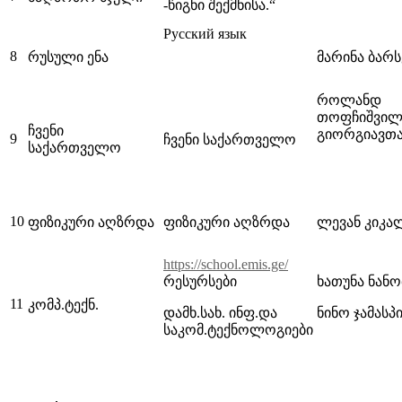
-წიგნი შექმნისა.“
Русский язык
8
რუსული ენა
მარინა ბარ
როლანდ
თოფჩიშვილი
ჩვენი
გიორგიავთ
9
ჩვენი საქართველო
საქართველო
10
ფიზიკური აღზრდა
ფიზიკური აღზრდა
ლევან კიკა
https://school.emis.ge/
რესურსები
ხათუნა ნან
11
კომპ.ტექნ.
დამხ.სახ. ინფ.და
ნინო ჯამასპ
საკომ.ტექნოლოგიები