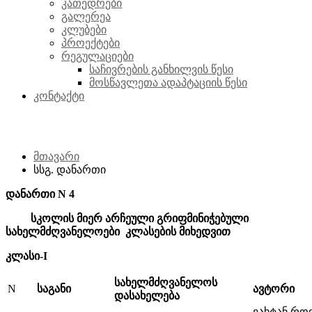
კათედრები
გალერეა
კლუბები
პროექტები
რეგულაციები
საჩივრების განხილვის წესი
მოსწავლეთა ადაპტაციის წესი
კონტაქტი
სსგ. დანართი
მთავარი
სსგ. დანართი
დანართი N 4
სკოლის მიერ არჩეული გრიფმინიჭებული
სახელმძღვანელოები კლასების მიხედვით
კლასი-I
სახელმძღვანელოს
N
საგანი
ავტორი
დასახელება
ვახტან რო