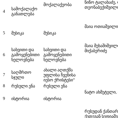
ნინო ტალახაძე,
მოქალაქეობა
თეონაბექიშვილ
სამოქალაქო
4
განათლება
მაია ოთიაშვილი,
5
მუსიკა
მუსიკა
მაია მეხაშიშვილ
სახვითი და
სახვითი და
მიქაბერიძე
6
გამოყენებითი
გამოყენებითი
ხელოვნება
ხელოვნება
ახალი აღთქმა
საღმრთო
7
უფლისა ჩვენისა
სჯული
იესო ქრისტესი”
8
რუსული ენა
რუსული ენა
ნატო ახმეტელი
9
ისტორია
ისტორია
რუსუდან ქანთარ
ქეთევან სეფიაშვ