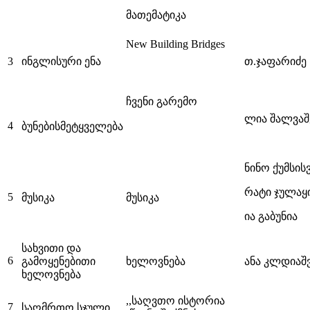
მათემატიკა
New Building Bridges
3
ინგლისური ენა
თ.ჯაფარიძე
ჩვენი გარემო
ლია შალვაშვ
4
ბუნებისმეტყველება
ნინო ქუმსის
რატი ჯულაყი
5
მუსიკა
მუსიკა
ია გაბუნია
სახვითი და
6
გამოყენებითი
ხელოვნება
ანა კლდიაშ
ხელოვნება
,,საღვთო ისტორია
7
საღმრთო სჯული