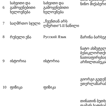
სახვითი და
სახვითი და
ნინო მიქაბერ
6
გამოყენებითი
გამოყენებითი
ხელოვნება
ხელოვნება
,,ჩვენთან არს
7
საღმრთო სჯული
ღმერთი“I-II ნაწილი
8
Русский Язык
რუსული ენა
მარინა ბარსე
ნატო ახმეტელ
ბესიკლორთქი
ნათიაფირცხა
9
ისტორია
ისტორია
არჩილთაბუკა
გიორგი გედენ
ეთერლაზარა
10
ფიზიკა
ფიზიკა
თინათინ ბუთხ
თამარ ხატისაშ