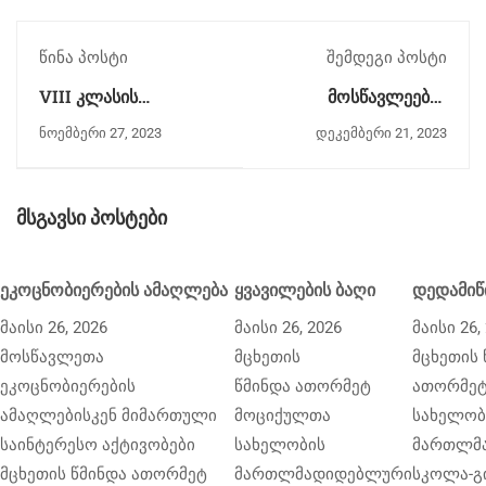
წინა პოსტი
შემდეგი პოსტი
VIII კლასის
მოსწავლეებმა
მოსწავლეები
ცნობილი
ნოემბერი 27, 2023
დეკემბერი 21, 2023
გამოფენა-პიკნიკში
დეკორატორის ბაღი
მონაწილეობდნენ
და სახლ-მუზეუმი
დაათვალიერეს
მსგავსი პოსტები
ეკოცნობიერების ამაღლება
ყვავილების ბაღი
დედამიწ
მაისი 26, 2026
მაისი 26, 2026
მაისი 26,
მოსწავლეთა
მცხეთის
მცხეთის 
ეკოცნობიერების
წმინდა ათორმეტ
ათორმეტ
ამაღლებისკენ მიმართული
მოციქულთა
სახელობ
საინტერესო აქტივობები
სახელობის
მართლმ
მცხეთის წმინდა ათორმეტ
მართლმადიდებლური
სკოლა-გი